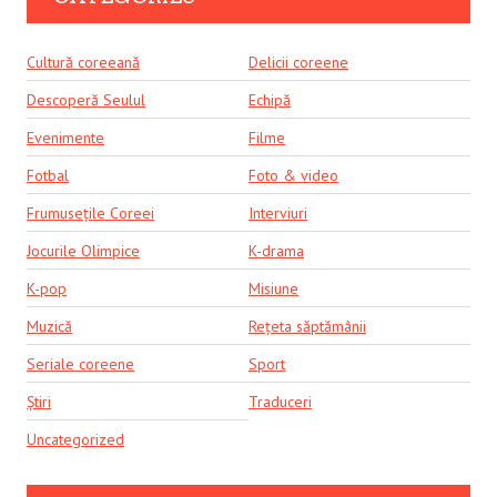
Cultură coreeană
Delicii coreene
Descoperă Seulul
Echipă
Evenimente
Filme
Fotbal
Foto & video
Frumusețile Coreei
Interviuri
Jocurile Olimpice
K-drama
K-pop
Misiune
Muzică
Rețeta săptămânii
Seriale coreene
Sport
Știri
Traduceri
Uncategorized