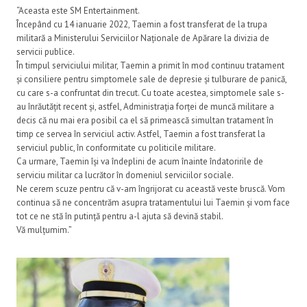
“Aceasta este SM Entertainment.
Începând cu 14 ianuarie 2022, Taemin a fost transferat de la trupa
militară a Ministerului Serviciilor Naționale de Apărare la divizia de
servicii publice.
În timpul serviciului militar, Taemin a primit în mod continuu tratament
și consiliere pentru simptomele sale de depresie și tulburare de panică,
cu care s-a confruntat din trecut. Cu toate acestea, simptomele sale s-
au înrăutățit recent și, astfel, Administrația forței de muncă militare a
decis că nu mai era posibil ca el să primească simultan tratament în
timp ce servea în serviciul activ. Astfel, Taemin a fost transferat la
serviciul public, în conformitate cu politicile militare.
Ca urmare, Taemin își va îndeplini de acum înainte îndatoririle de
serviciu militar ca lucrător în domeniul serviciilor sociale.
Ne cerem scuze pentru că v-am îngrijorat cu această veste bruscă. Vom
continua să ne concentrăm asupra tratamentului lui Taemin și vom face
tot ce ne stă în putință pentru a-l ajuta să devină stabil.
Vă mulțumim.”