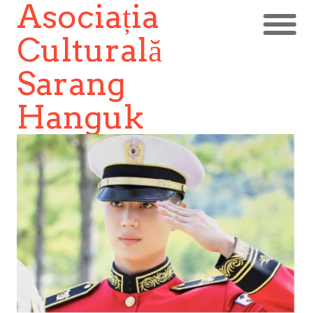
Asociația
Culturală
Sarang
Hanguk