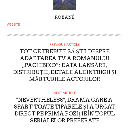
A
ROXANÉ
U
WEBSITE
T
H
O
PREVIOUS ARTICLE
TOT CE TREBUIE SĂ ȘTII DESPRE
R
ADAPTAREA TV A ROMANULUI
„PACHINKO”: DATA LANSĂRII,
DISTRIBUȚIE, DETALII ALE INTRIGII ȘI
MĂRTURIILE ACTORILOR
NEXT ARTICLE
"NEVERTHELESS", DRAMA CARE A
SPART TOATE TIPARELE ȘI A URCAT
DIRECT PE PRIMA POZIȚIE ÎN TOPUL
SERIALELOR PREFERATE