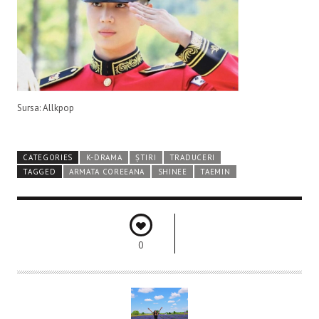
Sursa: Allkpop
CATEGORIES
K-DRAMA
ȘTIRI
TRADUCERI
TAGGED
ARMATA COREEANA
SHINEE
TAEMIN
0