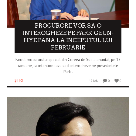
PROCURORII VOR SA O
INTEROGHEZE PE PARK GEUN-
HYE PANA LA INCEPUTUL LUI
FEBRUARIE
Biroul procurorului special din Coreea de Sud a anuntat, pe 17
ianuarie, ca intentioneaza sa il interogheze pe presedintele
Park..
ȘTIRI
17 JAN
0
0