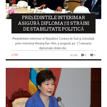
PREŞEDINTELE INTERIMAR
ASIGURĂ DIPLOMAȚII STRĂINI
DE STABILITATE POLITICĂ
Președintele interimar al Republicii Coreea de Sud și, totodată,
prim-ministrul Hwang Kyo-Ahn, a asigurat, pe 17 ianuarie,
diplomații străini din..
ȘTIRI
18 JAN
0
0