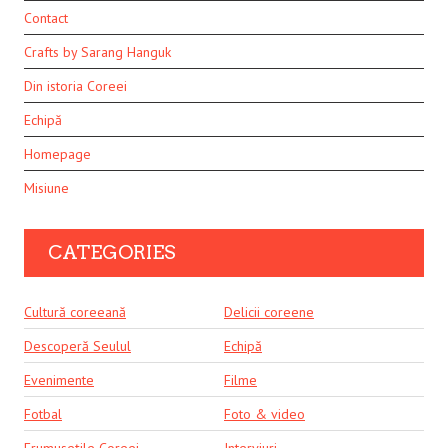
Contact
Crafts by Sarang Hanguk
Din istoria Coreei
Echipă
Homepage
Misiune
CATEGORIES
Cultură coreeană
Delicii coreene
Descoperă Seulul
Echipă
Evenimente
Filme
Fotbal
Foto & video
Frumusețile Coreei
Interviuri