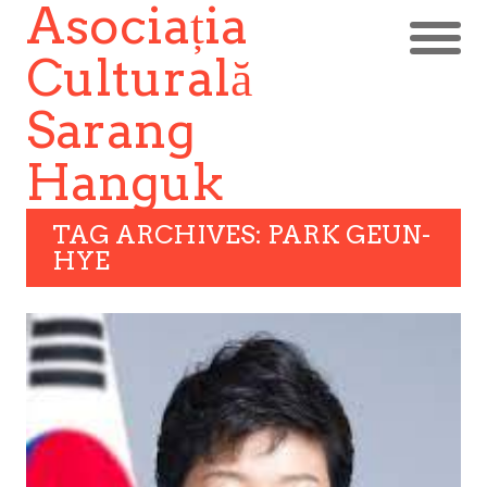
Asociația
Culturală
Sarang
Hanguk
TAG ARCHIVES: PARK GEUN-
HYE