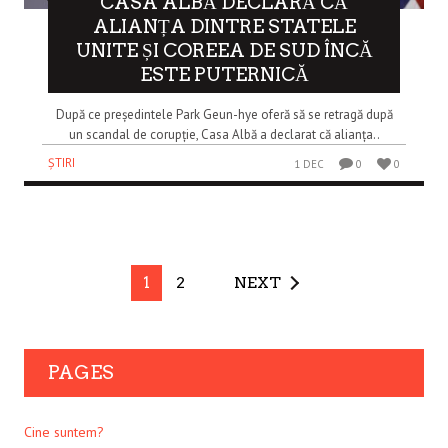
CASA ALBĂ DECLARĂ CĂ
ALIANȚA DINTRE STATELE
UNITE ȘI COREEA DE SUD ÎNCĂ
ESTE PUTERNICĂ
După ce președintele Park Geun-hye oferă să se retragă după
un scandal de corupție, Casa Albă a declarat că alianța..
ȘTIRI
1 DEC
0
0
1
2
NEXT
PAGES
Cine suntem?