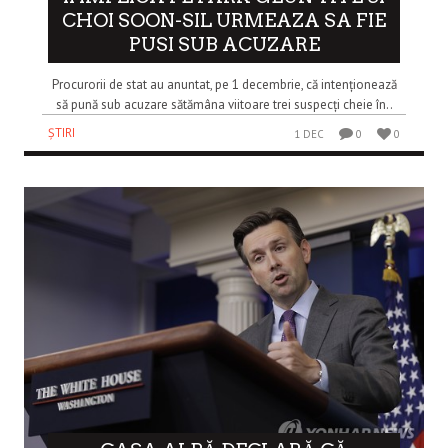
CHOI SOON-SIL URMEAZA SA FIE
PUSI SUB ACUZARE
Procurorii de stat au anuntat, pe 1 decembrie, că intenționează
să pună sub acuzare sătămâna viitoare trei suspecți cheie în..
ȘTIRI
1 DEC
0
0