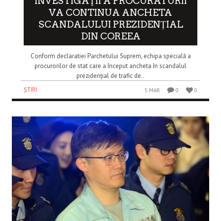
INVESTIGAŢII A PROCURATURII
VA CONTINUA ANCHETA
SCANDALULUI PREZIDENȚIAL
DIN COREEA
Conform declaratiei Parchetului Suprem, echipa specială a
procurorilor de stat care a început ancheta în scandalul
prezidențial de trafic de..
ȘTIRI
5 MAR
0
0