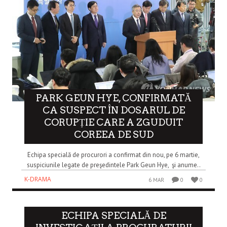
PARK GEUN HYE, CONFIRMATĂ
CA SUSPECT ÎN DOSARUL DE
CORUPȚIE CARE A ZGUDUIT
COREEA DE SUD
Echipa specială de procurori a confirmat din nou, pe 6 martie,
suspiciunile legate de preşedintele Park Geun Hye, şi anume..
K-DRAMA
6 MAR
0
0
ECHIPA SPECIALĂ DE