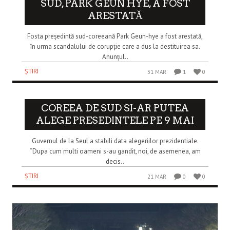
SUD, PARK GEUN HYE, A FOST
ARESTATĂ
Fosta președintă sud-coreeană Park Geun-hye a fost arestată,
în urma scandalului de corupție care a dus la destituirea sa.
Anunțul..
ȘTIRI
31 MAR
1
0
COREEA DE SUD SI-AR PUTEA
ALEGE PRESEDINTELE PE 9 MAI
Guvernul de la Seul a stabili data alegeriilor prezidentiale.
“Dupa cum multi oameni s-au gandit, noi, de asemenea, am
decis..
ȘTIRI
21 MAR
0
0