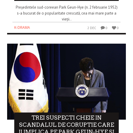
Președintele sud-coreean Park Geun-Hye (n. 2 februarie 1952)
s-a bucurat de o popularitate crescută, cea mai mare parte a
vieții..
K-DRAMA
2 DEC
0
0
TREI SUSPECTI CHEIE IN
SCANDALUL DE CORUPTIE CARE
II IMPLICA PE PARK GEUN-HYE SI