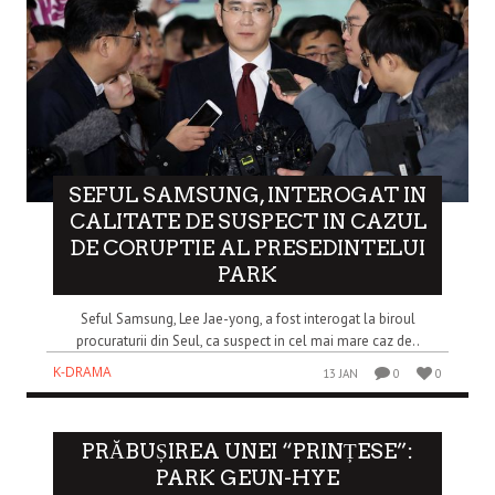
SEFUL SAMSUNG, INTEROGAT IN
CALITATE DE SUSPECT IN CAZUL
DE CORUPTIE AL PRESEDINTELUI
PARK
Seful Samsung, Lee Jae-yong, a fost interogat la biroul
procuraturii din Seul, ca suspect in cel mai mare caz de..
K-DRAMA
13 JAN
0
0
PRĂBUȘIREA UNEI “PRINȚESE”:
PARK GEUN-HYE