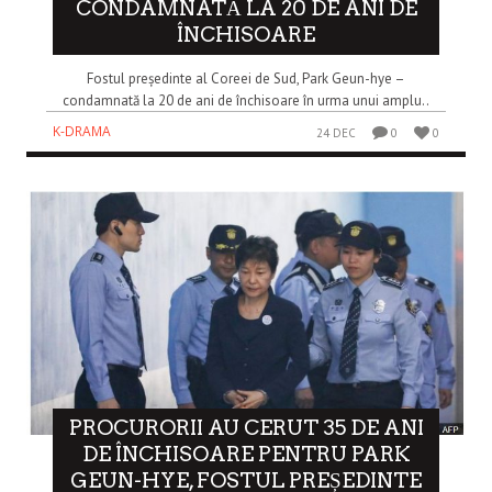
CONDAMNATĂ LA 20 DE ANI DE
ÎNCHISOARE
Fostul președinte al Coreei de Sud, Park Geun-hye –
condamnată la 20 de ani de închisoare în urma unui amplu..
K-DRAMA
24 DEC
0
0
PROCURORII AU CERUT 35 DE ANI
DE ÎNCHISOARE PENTRU PARK
GEUN-HYE, FOSTUL PREȘEDINTE