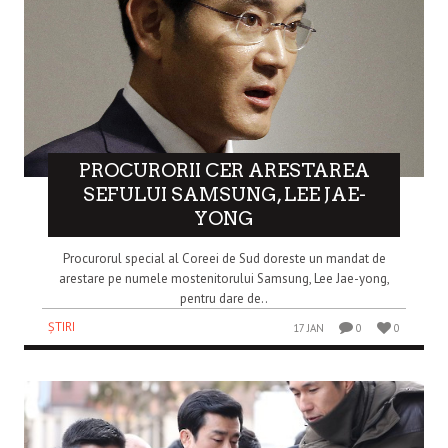
PROCURORII CER ARESTAREA
SEFULUI SAMSUNG, LEE JAE-
YONG
Procurorul special al Coreei de Sud doreste un mandat de
arestare pe numele mostenitorului Samsung, Lee Jae-yong,
pentru dare de..
ȘTIRI
17 JAN
0
0