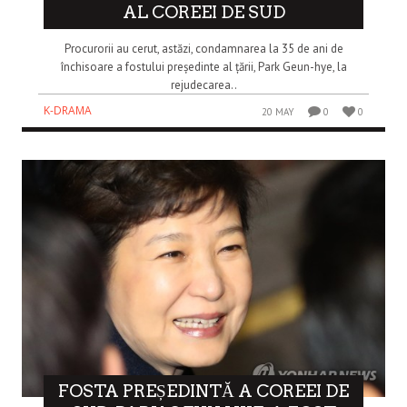
AL COREEI DE SUD
Procurorii au cerut, astăzi, condamnarea la 35 de ani de
închisoare a fostului președinte al țării, Park Geun-hye, la
rejudecarea..
K-DRAMA
20 MAY
0
0
FOSTA PREȘEDINTĂ A COREEI DE