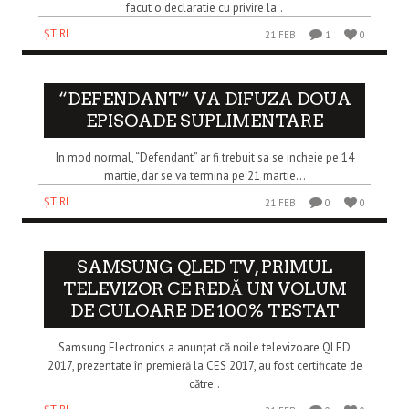
facut o declaratie cu privire la..
ȘTIRI
21 FEB
1
0
“DEFENDANT” VA DIFUZA DOUA
EPISOADE SUPLIMENTARE
In mod normal, “Defendant” ar fi trebuit sa se incheie pe 14
martie, dar se va termina pe 21 martie...
ȘTIRI
21 FEB
0
0
SAMSUNG QLED TV, PRIMUL
TELEVIZOR CE REDĂ UN VOLUM
DE CULOARE DE 100% TESTAT
Samsung Electronics a anunțat că noile televizoare QLED
2017, prezentate în premieră la CES 2017, au fost certificate de
către..