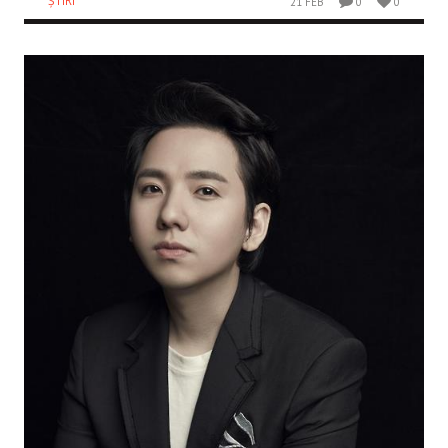
ȘTIRI
21 FEB
0
0