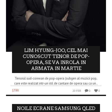
LIM HYUNG-JOO, CEL MAI
CUNOSCUT TENOR DE POP-
OPERA, SE VA INROLA IN
ARMATA IN MARTIE
Tenorul sud-coreean de pop-opera (subgen al muzicii pop,
care este realizat intr-un stil de cantare de opera sau ca un..
ȘTIRI
20 FEB
0
0
NOILE ECRANE SAMSUNG QLED