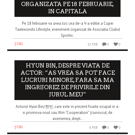
ORGANIZATA PE 18 FEBRUARIE,
IN CAPITALA
Pe 18 februarie va avea loc cea de-a V-a editie a Cupei
Taekwondo Lifestyle, eveniment organizat de Asociatia Clubul
Sportiv..
ȘTIRI
13 FEB
0
0
HYUN BIN, DESPRE VIATA DE
ACTOR: “AS VREA SA POT FACE
LUCRURI MINORE, FARA SA MA
INGRIJOREZ DE PRIVIRILE DIN
JURUL MEU”
Actorul Hyun Bin/현빈, care este in prezent foarte ocupat in a-
si promova noul sau film “Cooperation” (cunoscut, de
asemenea, drept..
ȘTIRI
6 FEB
0
0