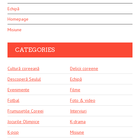
Echipă
Homepage
Misiune
CATEGORIES
Cultură coreeană
Delicii coreene
Descoperă Seulul
Echipă
Evenimente
Filme
Fotbal
Foto & video
Frumusețile Coreei
Interviuri
Jocurile Olimpice
K-drama
K-pop
Misiune