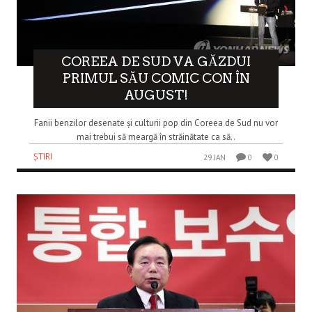
COREEA DE SUD VA GĂZDUI
PRIMUL SĂU COMIC CON ÎN
AUGUST!
Fanii benzilor desenate și culturii pop din Coreea de Sud nu vor
mai trebui să meargă în străinătate ca să..
ȘTIRI
29 JAN
0
0