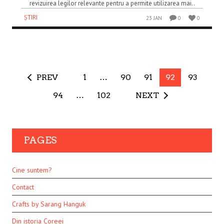
revizuirea legilor relevante pentru a permite utilizarea mai..
ȘTIRI
23 JAN
0
0
PREV
1
…
90
91
92
93
94
…
102
NEXT
PAGES
Cine suntem?
Contact
Crafts by Sarang Hanguk
Din istoria Coreei