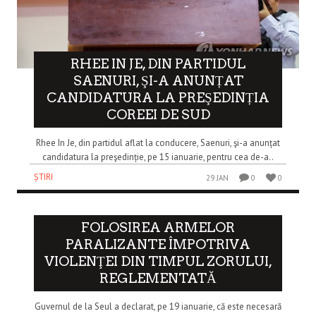
RHEE IN JE, DIN PARTIDUL
SAENURI, ŞI-A ANUNȚAT
CANDIDATURA LA PREŞEDINȚIA
COREEI DE SUD
Rhee In Je, din partidul aflat la conducere, Saenuri, şi-a anunțat
candidatura la preşedinție, pe 15 ianuarie, pentru cea de-a..
ȘTIRI
29 JAN
0
0
FOLOSIREA ARMELOR
PARALIZANTE ÎMPOTRIVA
VIOLENŢEI DIN TIMPUL ZORULUI,
REGLEMENTATĂ
Guvernul de la Seul a declarat, pe 19 ianuarie, că este necesară